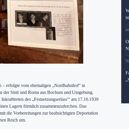
W
i
I
O
N
N
F
„
n – erfolgte vom ehemaligen „Nordbahnhof“ in
ion der Sinti und Roma aus Bochum und Umgebung.
nkrafttreten des „Festsetzungserlass'“ am 17.10.1939
leinen Lagern förmlich zusammenzuferchen. Das
mit die Vorbereitungen zur beabsichtigten Deportation
chen Reich um.