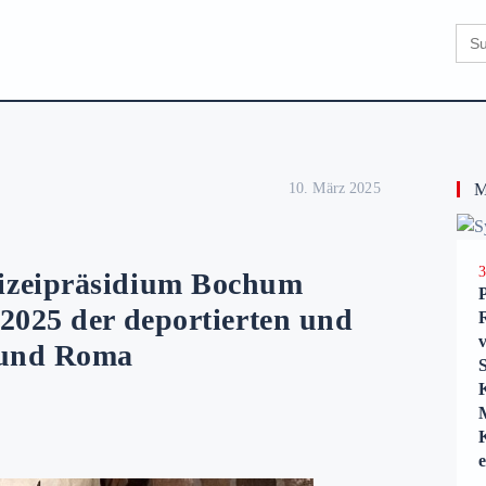
Sear
for:
10. März 2025
Me
3
izeipräsidium Bochum
2025 der deportierten und
 und Roma
K
e