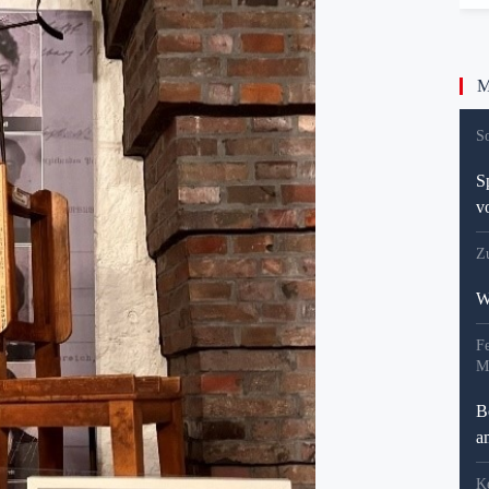
Me
S
S
v
Z
W
Fe
M
B
a
K