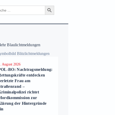
Search Button
ch
hr Blaulichtmeldungen
. August 2026
2. August 2026
POL-BO: Nachtragsmeldung:
POL-BO: Rettungskräfte
Rettungskräfte entdecken
entdecken verletzte Frau 
verletzte Frau am
Straßenrand –
Straßenrand –
Kriminalpolizei richtet
riminalpolizei richtet
Mordkommission zur
Mordkommission zur
Klärung der Hintergründ
Klärung der Hintergründe
ein
in