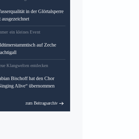
asserqualität in der Glörtalsperre
st ausgezeichnet
mmer ein kleines Event
ldtimerstammtisch auf Zeche
achtigall
eue Klangwelten entdecken
abian Bischoff hat den Chor
Singing Alive“ übernommen
zum Beitragsarchiv