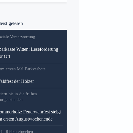
ist gelesen
oziale Verantwortung
parkasse Witten: Leseförderung
or Ort
um ersten Mal Parkverbote
aldfest der Hölzer
iern bis in die frühen
orgenstunden
ommerholz: Feuerwehrfest steigt
m ersten Augustwochenende
ein Risiko eingehen