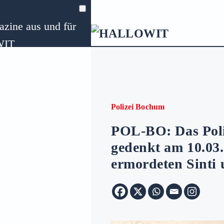
zine aus und für
Zum Hauptinhalt springen
WIT
ungen
Polizei Bochum
POL-BO: Das Pol
gedenkt am 10.03.
Preise
ermordeten Sinti
für Bochum auf