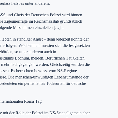
erlass heißt es unter anderem:
SS und Chefs der Deutschen Polizei wird binnen
ie Zigeunerfrage im Reichsmaßstab grundsätzlich
t folgende Maßnahmen einzuleiten […]“.
lebten in ständiger Angst – denn jederzeit konnte der
r erfolgen. Wöchentlich mussten sich die festgesetzten
ehörden, so unter anderem auch in
räsidiums Bochum, melden. Beruflichen Tätigkeiten
ht mehr nachgegangen werden. Gleichzeitig wurden die
lossen. Es herrschten bewusst vom NS-Regime
pässe. Die menschen-unwürdigen Lebensumstände der
bedeuteten ein permanentes Todesurteil für deutsche
Internationalen Roma-Tag
v mit der Rolle der Polizei im NS-Staat allgemein aber