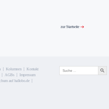
zur Startseite
Search Button
Search
n
Kolumnen
Kontakt
for:
AGBs
Impressum
chum auf hallobo.de