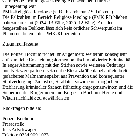
stammende nichtreligiöse Ideologie entscheidend für die
Tatbegehung war.
PMK-Religiöse Ideologie (z. B . Islamismus / Salafismus)
Die Fallzahlen im Bereich Religiöse Ideologie (PMK-RI) blieben
nahezu konstant (2024: 13 Fälle; 2025: 12 Fälle). Aus den
festgestellten Delikten lässt sich kein örtlicher Schwerpunkt im
Phänomenbereich der PMK-RI herleiten.
Zusammenfassung
Die Polizei Bochum richtet ihr Augenmerk weiterhin konsequent
auf sämtliche Erscheinungsformen politisch motivierter Kriminalität.
In enger Abstimmung mit den Städten sowie weiteren Ordnungs-
und Netzwerkpartnern setzen die Einsatzkräfte dabei auf ein breit
gefächertes Maßnahmenpaket aus Prävention und konsequenter
Strafverfolgung. Ziel ist es, Straftaten sowie einer möglichen
Etablierung krimineller Szenen frühzeitig entgegenzuwirken und die
Sicherheit der Bürgerinnen und Bürger in Bochum, Herne und
Witten nachhaltig zu gewährleisten.
Rückfragen bitte an:
Polizei Bochum
Pressestelle
Jens Artschwager
Telefon: 0234 909 1023