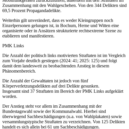
Mobilfunkgeräten zurückzuführen; außerdem mit den Straftaten im
Zusammenhang mit den Wahlgeschehen. Von den 344 Delikten sind
69,5 Prozent Propagandadelikte.
Weiterhin gilt unverändert, dass es weder Kleingruppen noch
Einzelpersonen gelungen ist, in Bochum, Herne und Witten eine
organisierte oder in Ansätzen strukturierte rechtsextreme Szene zu
etablieren und manifestieren.
PMK Links
Die Anzahl der politisch links motivierten Straftaten ist im Vergleich
zum Vorjahr deutlich gestiegen (2024: 41; 2025: 125) und folgt
damit dem landesweit zu beobachtenden Anstieg in diesem
Phänomenbereich.
Die Anzahl der Gewalttaten ist jedoch von fünf
Körperverletzungsdelikten auf drei Delikte gesunken.
Insgesamt sind 37 Straftaten im Bereich der PMK Links aufgeklärt
worden.
Der Anstieg steht vor allem im Zusammenhang mit der
Bundestagswahl sowie der Kommunalwahl. Hierbei sind
überwiegend Sachbeschädigungen (u.a. von Wahlplakaten) sowie
versammlungstypische Straftaten zu verzeichnen. Von 125 Delikten
handelt es sich allein bei 61 um Sachbeschädigungen.