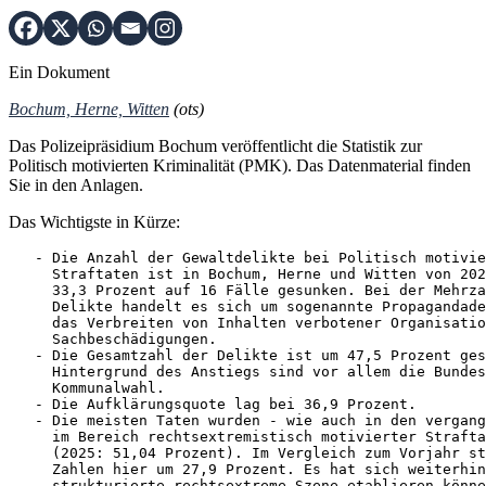
Ein Dokument
Bochum, Herne, Witten
(ots)
Das Polizeipräsidium Bochum veröffentlicht die Statistik zur
Politisch motivierten Kriminalität (PMK). Das Datenmaterial finden
Sie in den Anlagen.
Das Wichtigste in Kürze:
   - Die Anzahl der Gewaltdelikte bei Politisch motivie
     Straftaten ist in Bochum, Herne und Witten von 202
     33,3 Prozent auf 16 Fälle gesunken. Bei der Mehrza
     Delikte handelt es sich um sogenannte Propagandade
     das Verbreiten von Inhalten verbotener Organisatio
     Sachbeschädigungen.

   - Die Gesamtzahl der Delikte ist um 47,5 Prozent ges
     Hintergrund des Anstiegs sind vor allem die Bundes
     Kommunalwahl.

   - Die Aufklärungsquote lag bei 36,9 Prozent.

   - Die meisten Taten wurden - wie auch in den vergang
     im Bereich rechtsextremistisch motivierter Strafta
     (2025: 51,04 Prozent). Im Vergleich zum Vorjahr st
     Zahlen hier um 27,9 Prozent. Es hat sich weiterhin
     strukturierte rechtsextreme Szene etablieren könne