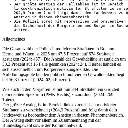
   - Der größte Anstieg der Fallzahlen ist im Bereich 

     linksextremistisch motivierter Straftaten zu verze
     204,9 Prozent) und folgt damit dem landesweit zu b
     Anstieg in diesem Phänomenbereich.

   - Die Polizei sorgt mit repressiven und präventiven 
     die Sicherheit der Bürgerinnen und Bürger in Bochu
     Witten.
Allgemeines
Die Gesamtzahl der Politisch motivierten Straftaten in Bochum,
Herne und Witten ist 2025 um 47,5 Prozent auf 674 Straftaten
gestiegen (2024: 457). Die Anzahl der Gewaltdelikte ist zugleich um
33,3 Prozent auf 16 Fälle gesunken (2024: 24). Hierbei handelt es
sich ausschließlich um Körperverletzungsdelikte. Die
Aufklärungsquote bei den politisch motivierten Gewaltdelikten liegt
bei 56,3 Prozent (2024: 62,5 Prozent).
Wie auch in den Vorjahren ist mit nun 344 Straftaten ein Großteil
dem rechten Spektrum (PMK Rechts) zuzuordnen (2024: 269
Taten).
Der größte Anstieg ist im Bereich linksextremistisch motivierter
Straftaten zu verzeichnen (+204,9 Prozent) und folgt damit dem
landesweit zu beobachtendem Anstieg in diesem Phänomenbereich.
Der Anstieg steht vor allem im Zusammenhang mit der
Bundestagswahl sowie der Kommunalwahl.