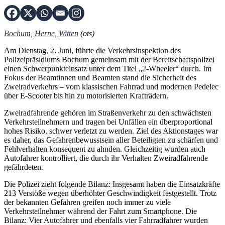
Bochum, Herne, Witten
(ots)
Am Dienstag, 2. Juni, führte die Verkehrsinspektion des
Polizeipräsidiums Bochum gemeinsam mit der Bereitschaftspolizei
einen Schwerpunkteinsatz unter dem Titel „2-Wheeler“ durch. Im
Fokus der Beamtinnen und Beamten stand die Sicherheit des
Zweiradverkehrs – vom klassischen Fahrrad und modernen Pedelec
über E-Scooter bis hin zu motorisierten Krafträdern.
Zweiradfahrende gehören im Straßenverkehr zu den schwächsten
Verkehrsteilnehmern und tragen bei Unfällen ein überproportional
hohes Risiko, schwer verletzt zu werden. Ziel des Aktionstages war
es daher, das Gefahrenbewusstsein aller Beteiligten zu schärfen und
Fehlverhalten konsequent zu ahnden. Gleichzeitig wurden auch
Autofahrer kontrolliert, die durch ihr Verhalten Zweiradfahrende
gefährdeten.
Die Polizei zieht folgende Bilanz: Insgesamt haben die Einsatzkräfte
213 Verstöße wegen überhöhter Geschwindigkeit festgestellt. Trotz
der bekannten Gefahren greifen noch immer zu viele
Verkehrsteilnehmer während der Fahrt zum Smartphone. Die
Bilanz: Vier Autofahrer und ebenfalls vier Fahrradfahrer wurden