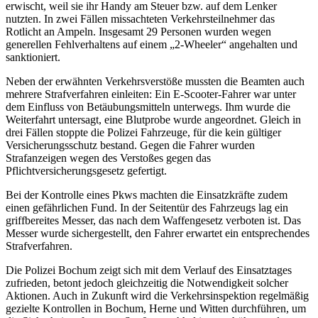
erwischt, weil sie ihr Handy am Steuer bzw. auf dem Lenker
nutzten. In zwei Fällen missachteten Verkehrsteilnehmer das
Rotlicht an Ampeln. Insgesamt 29 Personen wurden wegen
generellen Fehlverhaltens auf einem „2-Wheeler“ angehalten und
sanktioniert.
Neben der erwähnten Verkehrsverstöße mussten die Beamten auch
mehrere Strafverfahren einleiten: Ein E-Scooter-Fahrer war unter
dem Einfluss von Betäubungsmitteln unterwegs. Ihm wurde die
Weiterfahrt untersagt, eine Blutprobe wurde angeordnet. Gleich in
drei Fällen stoppte die Polizei Fahrzeuge, für die kein gültiger
Versicherungsschutz bestand. Gegen die Fahrer wurden
Strafanzeigen wegen des Verstoßes gegen das
Pflichtversicherungsgesetz gefertigt.
Bei der Kontrolle eines Pkws machten die Einsatzkräfte zudem
einen gefährlichen Fund. In der Seitentür des Fahrzeugs lag ein
griffbereites Messer, das nach dem Waffengesetz verboten ist. Das
Messer wurde sichergestellt, den Fahrer erwartet ein entsprechendes
Strafverfahren.
Die Polizei Bochum zeigt sich mit dem Verlauf des Einsatztages
zufrieden, betont jedoch gleichzeitig die Notwendigkeit solcher
Aktionen. Auch in Zukunft wird die Verkehrsinspektion regelmäßig
gezielte Kontrollen in Bochum, Herne und Witten durchführen, um