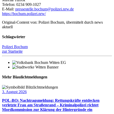
Telefon: 0234 909-1027
E-Mail:
pressestelle.bochum@polizei.nrw.de
https://bochum.polizei.nrw/
Original-Content von: Polizei Bochum, übermittelt durch news
aktuell
Schlagwörter
Polizei Bochum
zur Startseite
Mehr Blaulichtmeldungen
3. August 2026
POL-BO: Nachtragsmeldung: Rettungskräfte entdecken
verletzte Frau am Straßenrand – Kriminalpolizei richtet
Mordkommission zur Klärung der Hintergründe ein