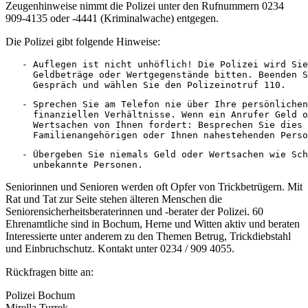
Zeugenhinweise nimmt die Polizei unter den Rufnummern 0234
909-4135 oder -4441 (Kriminalwache) entgegen.
Die Polizei gibt folgende Hinweise:
   - Auflegen ist nicht unhöflich! Die Polizei wird Sie
     Geldbeträge oder Wertgegenstände bitten. Beenden S
     Gespräch und wählen Sie den Polizeinotruf 110.
   - Sprechen Sie am Telefon nie über Ihre persönlichen
     finanziellen Verhältnisse. Wenn ein Anrufer Geld o
     Wertsachen von Ihnen fordert: Besprechen Sie dies 
     Familienangehörigen oder Ihnen nahestehenden Perso
   - Übergeben Sie niemals Geld oder Wertsachen wie Sch
     unbekannte Personen.
Seniorinnen und Senioren werden oft Opfer von Trickbetrügern. Mit
Rat und Tat zur Seite stehen älteren Menschen die
Seniorensicherheitsberaterinnen und -berater der Polizei. 60
Ehrenamtliche sind in Bochum, Herne und Witten aktiv und beraten
Interessierte unter anderem zu den Themen Betrug, Trickdiebstahl
und Einbruchschutz. Kontakt unter 0234 / 909 4055.
Rückfragen bitte an:
Polizei Bochum
Mirella Turrek