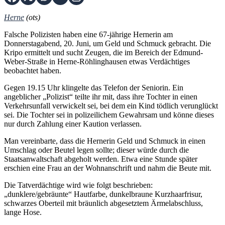
Herne
(ots)
Falsche Polizisten haben eine 67-jährige Hernerin am
Donnerstagabend, 20. Juni, um Geld und Schmuck gebracht. Die
Kripo ermittelt und sucht Zeugen, die im Bereich der Edmund-
Weber-Straße in Herne-Röhlinghausen etwas Verdächtiges
beobachtet haben.
Gegen 19.15 Uhr klingelte das Telefon der Seniorin. Ein
angeblicher „Polizist“ teilte ihr mit, dass ihre Tochter in einen
Verkehrsunfall verwickelt sei, bei dem ein Kind tödlich verunglückt
sei. Die Tochter sei in polizeilichem Gewahrsam und könne dieses
nur durch Zahlung einer Kaution verlassen.
Man vereinbarte, dass die Hernerin Geld und Schmuck in einen
Umschlag oder Beutel legen sollte; dieser würde durch die
Staatsanwaltschaft abgeholt werden. Etwa eine Stunde später
erschien eine Frau an der Wohnanschrift und nahm die Beute mit.
Die Tatverdächtige wird wie folgt beschrieben:
„dunklere/gebräunte“ Hautfarbe, dunkelbraune Kurzhaarfrisur,
schwarzes Oberteil mit bräunlich abgesetztem Ärmelabschluss,
lange Hose.