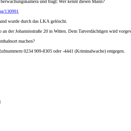
er Überwachungskamera und fragt: Wer kennt diesen Mann?
ung/130991
rt und wurde durch das LKA gelöscht.
 an der Johannisstraße 20 in Witten. Dem Tatverdächtigen wird vorgew
nthaltsort machen?
n Rufnummern 0234 909-8305 oder -4441 (Kriminalwache) entgegen.
l