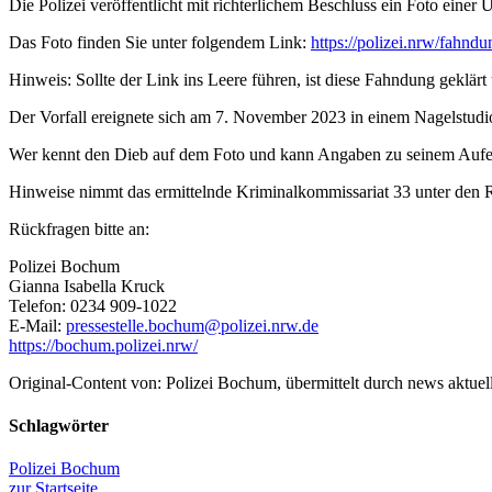
Die Polizei veröffentlicht mit richterlichem Beschluss ein Foto ein
Das Foto finden Sie unter folgendem Link:
https://polizei.nrw/fahnd
Hinweis: Sollte der Link ins Leere führen, ist diese Fahndung geklä
Der Vorfall ereignete sich am 7. November 2023 in einem Nagelstudio
Wer kennt den Dieb auf dem Foto und kann Angaben zu seinem Aufe
Hinweise nimmt das ermittelnde Kriminalkommissariat 33 unter de
Rückfragen bitte an:
Polizei Bochum
Gianna Isabella Kruck
Telefon: 0234 909-1022
E-Mail:
pressestelle.bochum@polizei.nrw.de
https://bochum.polizei.nrw/
Original-Content von: Polizei Bochum, übermittelt durch news aktuel
Schlagwörter
Polizei Bochum
zur Startseite