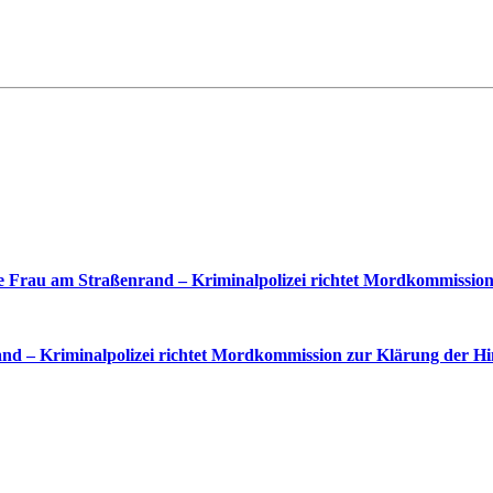
 Frau am Straßenrand – Kriminalpolizei richtet Mordkommission
nd – Kriminalpolizei richtet Mordkommission zur Klärung der Hi