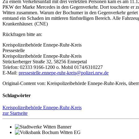
Zu einem Verkehrsunfall mit drei verletzten Personen kam es am 11.1
PKW der Marke Mercedes in den Gegenverkehr. Dort touchierte er zu
Witten zusammen. Warum der Bochumer in den Gegenverkehr geriet ist 
entstand ein Schaden im mittleren fünfstelligen Bereich. Alle Fahrze
Krankenhäuser. (CNE)
Rückfragen bitte an:
Kreispolizeibehörde Ennepe-Ruhr-Kreis
Pressestelle
Kreispolizeibehörde Ennepe-Ruhr-Kreis
Strückerberger Straße 32, 58256 Ennepetal
Telefon: 02333 9166-1200 o. Mobil 0174/6310227
E-Mail:
pressestelle.ennepe-ruhr-kreis@polizei.nrw.de
Original-Content von: Kreispolizeibehörde Ennepe-Ruhr-Kreis, übermi
Schlagwörter
Kreispolizeibehörde Ennepe-Ruhr-Kreis
zur Startseite