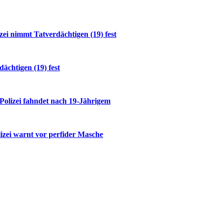
i nimmt Tatverdächtigen (19) fest
ächtigen (19) fest
 Polizei fahndet nach 19-Jährigem
izei warnt vor perfider Masche