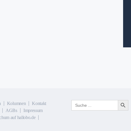
Search Button
Search
n
Kolumnen
Kontakt
for:
AGBs
Impressum
chum auf hallobo.de