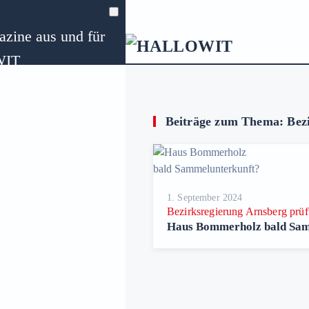
zine aus und für
Zum Hauptinhalt springen
WIT
ungen
Beiträge zum Thema: Bezi
1. September 2024
Bezirksregierung Arnsberg prüf
Preise
Haus Bommerholz bald Sam
für Bochum auf