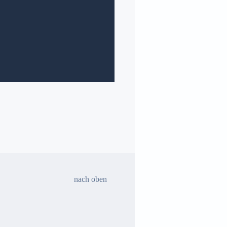
Der Herbeder – 386 07/2026
Nächster
Erscheinungs-
termin: 14.08.2026
nach oben