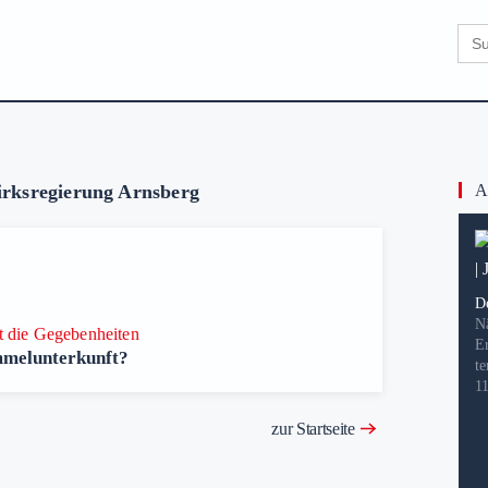
Sear
for:
rksregierung Arnsberg
Ak
D
N
t die Gegebenheiten
E
melunterkunft?
te
1
zur Startseite