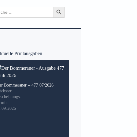
Search Button
ch
tuelle Printausgaben
er Bommeraner – 477 07/2026
ächster
rscheinungs-
rmin:
1.09.2026