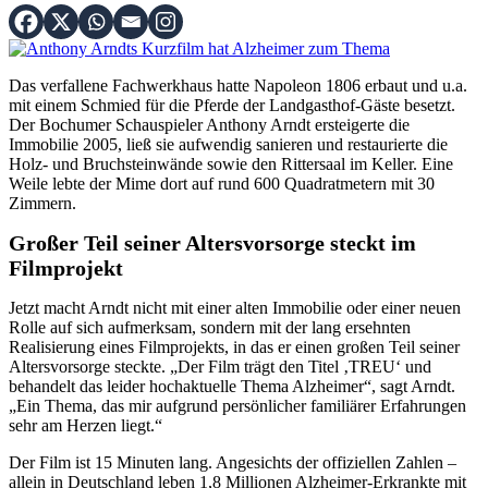
Das verfallene Fachwerkhaus hatte Napoleon 1806 erbaut und u.a.
mit einem Schmied für die Pferde der Landgasthof-Gäste besetzt.
Der Bochumer Schauspieler Anthony Arndt ersteigerte die
Immobilie 2005, ließ sie aufwendig sanieren und restaurierte die
Holz- und Bruchsteinwände sowie den Rittersaal im Keller. Eine
Weile lebte der Mime dort auf rund 600 Quadratmetern mit 30
Zimmern.
Großer Teil seiner Altersvorsorge steckt im
Filmprojekt
Jetzt macht Arndt nicht mit einer alten Immobilie oder einer neuen
Rolle auf sich aufmerksam, sondern mit der lang ersehnten
Realisierung eines Filmprojekts, in das er einen großen Teil seiner
Altersvorsorge steckte. „Der Film trägt den Titel ‚TREU‘ und
behandelt das leider hochaktuelle Thema Alzheimer“, sagt Arndt.
„Ein Thema, das mir aufgrund persönlicher familiärer Erfahrungen
sehr am Herzen liegt.“
Der Film ist 15 Minuten lang. Angesichts der offiziellen Zahlen –
allein in Deutschland leben 1,8 Millionen Alzheimer-Erkrankte mit