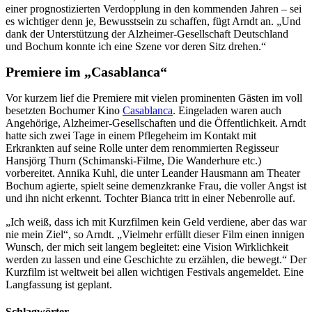
einer prognostizierten Verdopplung in den kommenden Jahren – sei
es wichtiger denn je, Bewusstsein zu schaffen, fügt Arndt an. „Und
dank der Unterstützung der Alzheimer-Gesellschaft Deutschland
und Bochum konnte ich eine Szene vor deren Sitz drehen.“
Premiere im „Casablanca“
Vor kurzem lief die Premiere mit vielen prominenten Gästen im voll
besetzten Bochumer Kino
Casablanca
. Eingeladen waren auch
Angehörige, Alzheimer-Gesellschaften und die Öffentlichkeit. Arndt
hatte sich zwei Tage in einem Pflegeheim im Kontakt mit
Erkrankten auf seine Rolle unter dem renommierten Regisseur
Hansjörg Thurn (Schimanski-Filme, Die Wanderhure etc.)
vorbereitet. Annika Kuhl, die unter Leander Hausmann am Theater
Bochum agierte, spielt seine demenzkranke Frau, die voller Angst ist
und ihn nicht erkennt. Tochter Bianca tritt in einer Nebenrolle auf.
„Ich weiß, dass ich mit Kurzfilmen kein Geld verdiene, aber das war
nie mein Ziel“, so Arndt. „Vielmehr erfüllt dieser Film einen innigen
Wunsch, der mich seit langem begleitet: eine Vision Wirklichkeit
werden zu lassen und eine Geschichte zu erzählen, die bewegt.“ Der
Kurzfilm ist weltweit bei allen wichtigen Festivals angemeldet. Eine
Langfassung ist geplant.
Schlagwörter