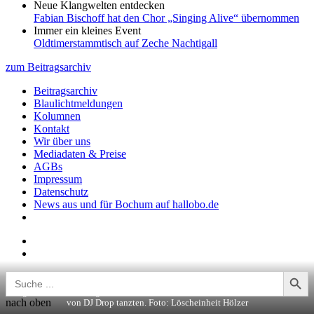
Neue Klangwelten entdecken
Fabian Bischoff hat den Chor „Singing Alive“ übernommen
Immer ein kleines Event
Oldtimerstammtisch auf Zeche Nachtigall
zum Beitragsarchiv
Beitragsarchiv
Blaulichtmeldungen
Kolumnen
Kontakt
Wir über uns
Mediadaten & Preise
AGBs
Impressum
Datenschutz
News aus und für Bochum auf hallobo.de
Search Button
Search
for:
Ausgelassene Stimmung herrschte an den Abenden, als die Besucher zur Musik
nach oben
von DJ Drop tanzten. Foto: Löscheinheit Hölzer