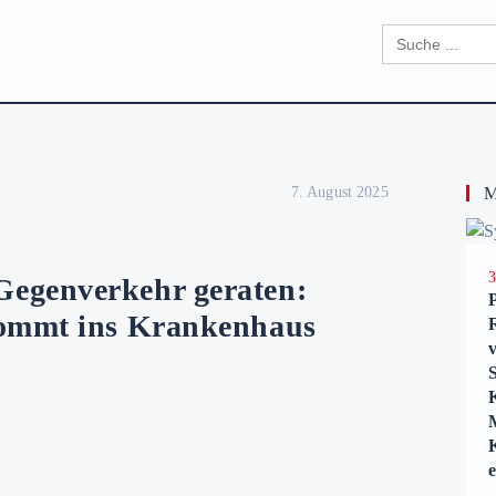
Search
for:
7. August 2025
Me
3
egenverkehr geraten:
kommt ins Krankenhaus
K
e