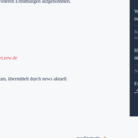
weiteren Ermittlungen aufgenommen.
W
i
R
ve
H
ei.nrw.de
d
N
um, übermittelt durch news aktuell
F
„