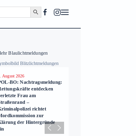
Search Button
hr Blaulichtmeldungen
. August 2026
2. August 2026
POL-BO: Nachtragsmeldung:
POL-BO: Rettungskräfte
Rettungskräfte entdecken
entdecken verletzte Frau 
verletzte Frau am
Straßenrand –
Straßenrand –
Kriminalpolizei richtet
riminalpolizei richtet
Mordkommission zur
Mordkommission zur
Klärung der Hintergründ
Klärung der Hintergründe
ein
in