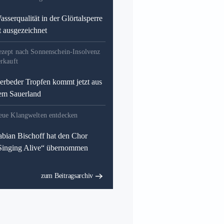
asserqualität in der Glörtalsperre
st ausgezeichnet
ezept nach Sonnenschein-Insolvenz
rkauft
erbeder Tropfen kommt jetzt aus
em Sauerland
eue Klangwelten entdecken
abian Bischoff hat den Chor
Singing Alive“ übernommen
zum Beitragsarchiv