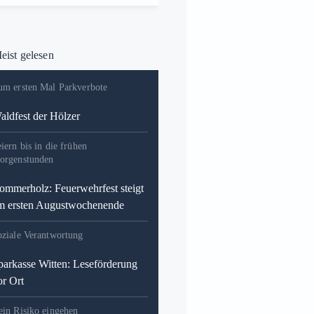
ist gelesen
um ersten Mal Parkverbote
aldfest der Hölzer
iern bis in die frühen
orgenstunden
ommerholz: Feuerwehrfest steigt
m ersten Augustwochenende
oziale Verantwortung
parkasse Witten: Leseförderung
or Ort
ein Risiko eingehen