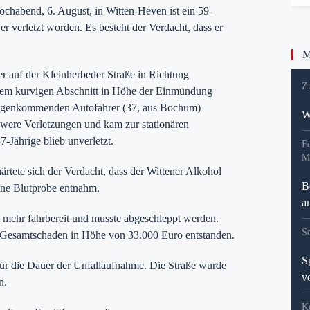
chabend, 6. August, in Witten-Heven ist ein 59-
er verletzt worden. Es besteht der Verdacht, dass er
Me
r auf der Kleinherbeder Straße in Richtung
Z
 dem kurvigen Abschnitt in Höhe der Einmündung
gegenkommenden Autofahrer (37, aus Bochum)
W
hwere Verletzungen und kam zur stationären
-Jährige blieb unverletzt.
Fe
M
tete sich der Verdacht, dass der Wittener Alkohol
B
eine Blutprobe entnahm.
a
 mehr fahrbereit und musste abgeschleppt werden.
S
n Gesamtschaden in Höhe von 33.000 Euro entstanden.
S
 für die Dauer der Unfallaufnahme. Die Straße wurde
v
n.
K