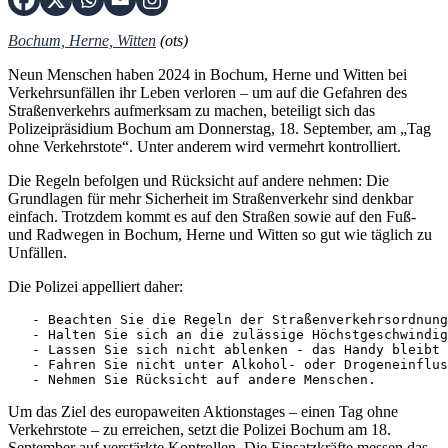
Bochum, Herne, Witten
(ots)
Neun Menschen haben 2024 in Bochum, Herne und Witten bei
Verkehrsunfällen ihr Leben verloren – um auf die Gefahren des
Straßenverkehrs aufmerksam zu machen, beteiligt sich das
Polizeipräsidium Bochum am Donnerstag, 18. September, am „Tag
ohne Verkehrstote“. Unter anderem wird vermehrt kontrolliert.
Die Regeln befolgen und Rücksicht auf andere nehmen: Die
Grundlagen für mehr Sicherheit im Straßenverkehr sind denkbar
einfach. Trotzdem kommt es auf den Straßen sowie auf den Fuß-
und Radwegen in Bochum, Herne und Witten so gut wie täglich zu
Unfällen.
Die Polizei appelliert daher:
   - Beachten Sie die Regeln der Straßenverkehrsordnung
   - Halten Sie sich an die zulässige Höchstgeschwindig
   - Lassen Sie sich nicht ablenken - das Handy bleibt 
   - Fahren Sie nicht unter Alkohol- oder Drogeneinflus
   - Nehmen Sie Rücksicht auf andere Menschen.
Um das Ziel des europaweiten Aktionstages – einen Tag ohne
Verkehrstote – zu erreichen, setzt die Polizei Bochum am 18.
September auf verstärkte Kontrollen. Die Einsatzkräfte messen das