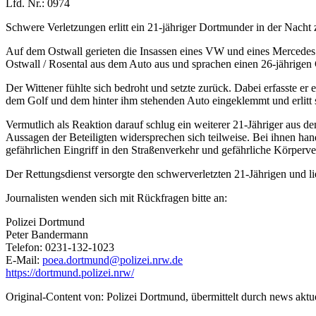
Lfd. Nr.: 0974
Schwere Verletzungen erlitt ein 21-jähriger Dortmunder in der Nacht
Auf dem Ostwall gerieten die Insassen eines VW und eines Mercedes 
Ostwall / Rosental aus dem Auto aus und sprachen einen 26-jährigen 
Der Wittener fühlte sich bedroht und setzte zurück. Dabei erfasste e
dem Golf und dem hinter ihm stehenden Auto eingeklemmt und erlitt
Vermutlich als Reaktion darauf schlug ein weiterer 21-Jähriger aus
Aussagen der Beteiligten widersprechen sich teilweise. Bei ihnen ha
gefährlichen Eingriff in den Straßenverkehr und gefährliche Körperve
Der Rettungsdienst versorgte den schwerverletzten 21-Jährigen und lie
Journalisten wenden sich mit Rückfragen bitte an:
Polizei Dortmund
Peter Bandermann
Telefon: 0231-132-1023
E-Mail:
poea.dortmund@polizei.nrw.de
https://dortmund.polizei.nrw/
Original-Content von: Polizei Dortmund, übermittelt durch news aktu