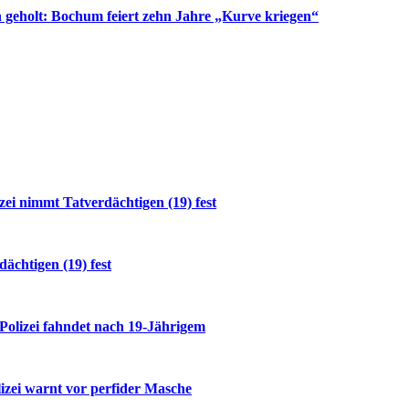
 geholt: Bochum feiert zehn Jahre „Kurve kriegen“
i nimmt Tatverdächtigen (19) fest
ächtigen (19) fest
 Polizei fahndet nach 19-Jährigem
izei warnt vor perfider Masche