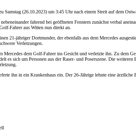
 zu Samstag (26.10.2023) um 3:45 Uhr nach einem Streit auf dem Ostwa
nebeneinander fahrend bei geöffneten Fenstern zunächst verbal aneinan
Golf-Fahrer aus Witten nun direkt an.
r einen 21-jähriger Dortmunder, der ebenfalls aus dem Mercedes ausges
 schwere Verletzungen.
 dem Mercedes dem Golf-Fahrer ins Gesicht und verletzte ihn. Zu dem G
ndelt es sich um Personen aus der Raser- und Poserszene. Die weiteren
rletzung.
ferte ihn in ein Krankenhaus ein. Der 26-Jährige lehnte eine ärztliche
ell