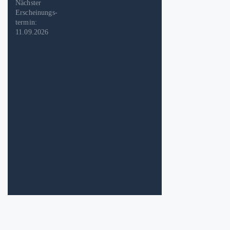
Nächster
Erscheinungs-
termin:
11.09.2026
Der Herbeder – 386 0
Nächster
Erscheinungs-
termin: 14.08.2026