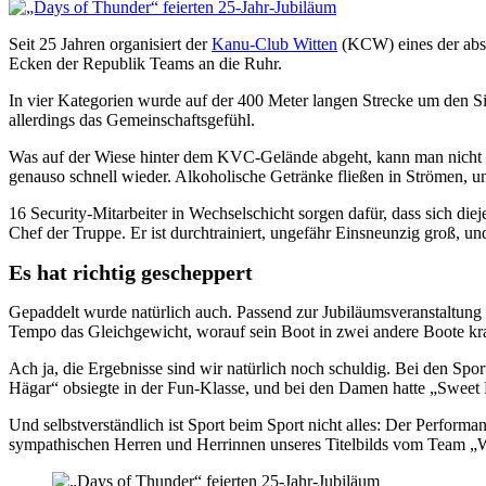
Seit 25 Jahren organisiert der
Kanu-Club Witten
(KCW) eines der abso
Ecken der Republik Teams an die Ruhr.
In vier Kategorien wurde auf der 400 Meter langen Strecke um den Si
allerdings das Gemeinschaftsgefühl.
Was auf der Wiese hinter dem KVC-Gelände abgeht, kann man nicht g
genauso schnell wieder. Alkoholische Getränke fließen in Strömen, un
16 Security-Mitarbeiter in Wechselschicht sorgen dafür, dass sich diej
Chef der Truppe. Er ist durchtrainiert, ungefähr Einsneunzig groß, 
Es hat richtig gescheppert
Gepaddelt wurde natürlich auch. Passend zur Jubiläumsveranstaltung h
Tempo das Gleichgewicht, worauf sein Boot in zwei andere Boote kra
Ach ja, die Ergebnisse sind wir natürlich noch schuldig. Bei den Sp
Hägar“ obsiegte in der Fun-Klasse, und bei den Damen hatte „Sweet 
Und selbstverständlich ist Sport beim Sport nicht alles: Der Perform
sympathischen Herren und Herrinnen unseres Titelbilds vom Team „