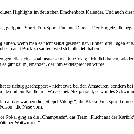
luten Highlights im deutschen Drachenboot-Kalender. Und auch diesmal
eg gefightet: Sport, Fun-Sport, Fun und Damen. Der Ehrgeiz, die begeh
lauben, wenn man es nicht selbst gesehen hat. Binnen drei Tagen en
d es macht Bock zu saufen, weil sich alle lieb haben.
enigen, die sich ausnahmsweise mal kurzfristig nicht lieb haben, wieder 
und es gibt kaum jemanden, der ihm widersprechen würde.
at es richtig gescheppert – nicht etwa bei den Amateuren, sondern bei
chte und ein Paddler ins Wasser fiel. Nix passiert, er war des Schwi
ort-Teams gewannen die „Stiepel Vikings“, die Klasse Fun-Sport konnt
Poison“ die Nase vorn.
ance-Pokal ging an die „Champussis“, das Team „Flucht aus der Karibik
Wittener Wattwürmer“.