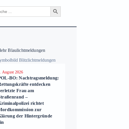
Search Button
ch
hr Blaulichtmeldungen
. August 2026
2. August 2026
POL-BO: Nachtragsmeldung:
POL-BO: Rettungskräfte
Rettungskräfte entdecken
entdecken verletzte Frau 
verletzte Frau am
Straßenrand –
Straßenrand –
Kriminalpolizei richtet
riminalpolizei richtet
Mordkommission zur
Mordkommission zur
Klärung der Hintergründ
Klärung der Hintergründe
ein
in