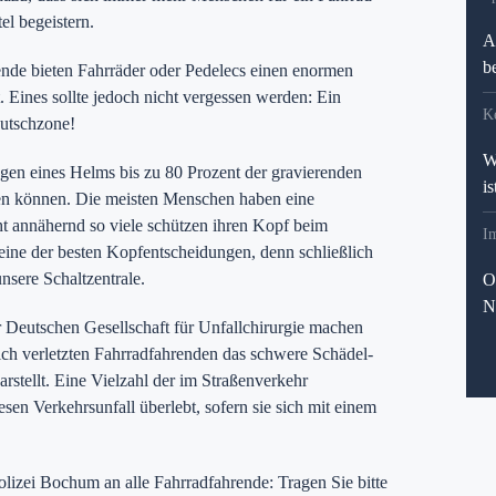
el begeistern.
A
b
ende bieten Fahrräder oder Pedelecs einen enormen
 Eines sollte jedoch nicht vergessen werden: Ein
K
autschzone!
W
agen eines Helms bis zu 80 Prozent der gravierenden
i
n können. Die meisten Menschen haben eine
ht annähernd so viele schützen ihren Kopf beim
I
 eine der besten Kopfentscheidungen, denn schließlich
nsere Schaltzentrale.
O
N
 Deutschen Gesellschaft für Unfallchirurgie machen
lich verletzten Fahrradfahrenden das schwere Schädel-
rstellt. Eine Vielzahl der im Straßenverkehr
sen Verkehrsunfall überlebt, sofern sie sich mit einem
olizei Bochum an alle Fahrradfahrende: Tragen Sie bitte