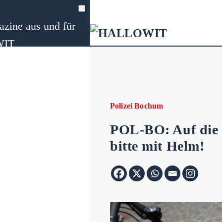
zine aus und für
Zum Hauptinhalt springen
WIT
ungen
Polizei Bochum
POL-BO: Auf die R
bitte mit Helm!
Preise
für Bochum auf