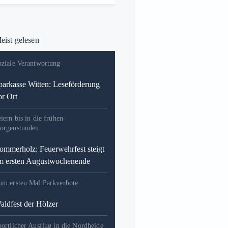
ist gelesen
oziale Verantwortung
parkasse Witten: Leseförderung
or Ort
iern bis in die frühen
orgenstunden
ommerholz: Feuerwehrfest steigt
m ersten Augustwochenende
um ersten Mal Parkverbote
aldfest der Hölzer
ortlicher Ausflug in die Nordheide