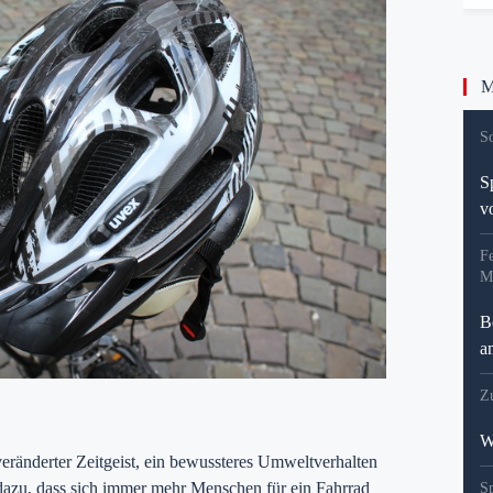
Me
S
S
v
Fe
M
B
a
Z
W
veränderter Zeitgeist, ein bewussteres Umweltverhalten
azu, dass sich immer mehr Menschen für ein Fahrrad
Sp