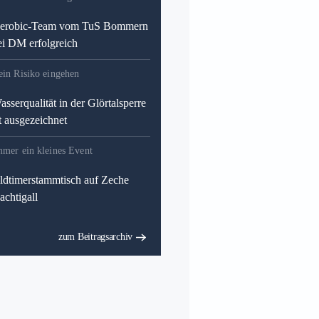
erobic-Team vom TuS Bommern
ei DM erfolgreich
ein Risiko eingehen
asserqualität in der Glörtalsperre
st ausgezeichnet
mmer ein kleines Event
ldtimerstammtisch auf Zeche
achtigall
zum Beitragsarchiv