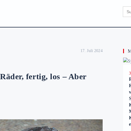
Sear
for:
17. Juli 2024
Me
3
äder, fertig, los – Aber
K
e