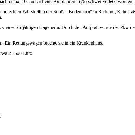
chmittag, 10. Juni, ist eine Autofahrerin (76) schwer verletzt worden.
em rechten Fahrstreifen der Straße „Bodenborn“ in Richtung Ruhrstraß
n.
iner 25-jährigen Hagenerin. Durch den Aufprall wurde der Pkw der 
en. Ein Rettungswagen brachte sie in ein Krankenhaus.
etwa 21.500 Euro.
l