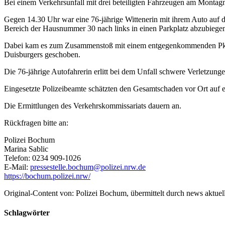
Bei einem Verkehrsunfall mit drei beteiligten Fahrzeugen am Montagna
Gegen 14.30 Uhr war eine 76-jährige Wittenerin mit ihrem Auto auf d
Bereich der Hausnummer 30 nach links in einen Parkplatz abzubiege
Dabei kam es zum Zusammenstoß mit einem entgegenkommenden Pkw e
Duisburgers geschoben.
Die 76-jährige Autofahrerin erlitt bei dem Unfall schwere Verletzung
Eingesetzte Polizeibeamte schätzten den Gesamtschaden vor Ort auf 
Die Ermittlungen des Verkehrskommissariats dauern an.
Rückfragen bitte an:
Polizei Bochum
Marina Sablic
Telefon: 0234 909-1026
E-Mail:
pressestelle.bochum@polizei.nrw.de
https://bochum.polizei.nrw/
Original-Content von: Polizei Bochum, übermittelt durch news aktuel
Schlagwörter